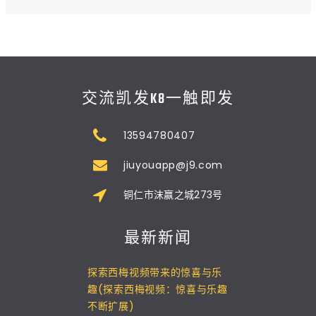
交流凯发K8一触即发
13594780407
jiuyouapp@j9.com
铜仁市沫赢之城273号
最新新闻
探索西梅视频带来的惊喜与乐
趣(探索西梅视频：惊喜与乐趣
不断扩展)