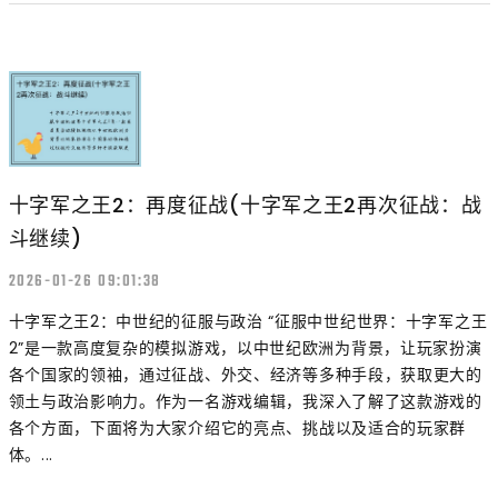
十字军之王2：再度征战(十字军之王2再次征战：战
斗继续)
2026-01-26 09:01:38
十字军之王2：中世纪的征服与政治 “征服中世纪世界：十字军之王
2”是一款高度复杂的模拟游戏，以中世纪欧洲为背景，让玩家扮演
各个国家的领袖，通过征战、外交、经济等多种手段，获取更大的
领土与政治影响力。作为一名游戏编辑，我深入了解了这款游戏的
各个方面，下面将为大家介绍它的亮点、挑战以及适合的玩家群
体。...