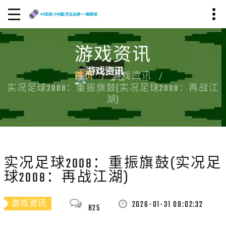
游戏资讯
首页
游戏资讯
实况足球2008：重振旗鼓(实况足球2008：再战江
湖)
实况足球2008：重振旗鼓(实况足
球2008：再战江湖)
2026-01-31 09:02:32
游戏资讯
825